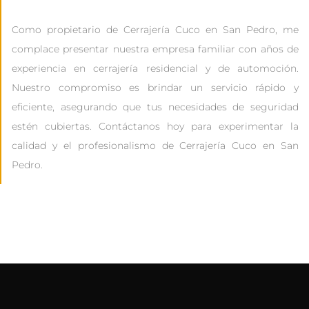
Como propietario de Cerrajería Cuco en San Pedro, me
complace presentar nuestra empresa familiar con años de
experiencia en cerrajería residencial y de automoción.
Nuestro compromiso es brindar un servicio rápido y
eficiente, asegurando que tus necesidades de seguridad
estén cubiertas. Contáctanos hoy para experimentar la
calidad y el profesionalismo de Cerrajería Cuco en San
Pedro.