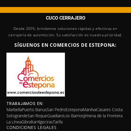
CUCO CERRAJERO
Desde 2005, brindamos soluciones rápidas y efectivas en
cerrajería de automoción. Su satisfacción es nuestra prioridad.
SÍGUENOS EN COMERCIOS DE ESTEPONA:
TRABAJAMOS EN:
Marbella
Puerto Banus
San Pedro
Estepona
Manilva
Casares Costa
Sotogrande
San Roque
Guadiaro
Los Barrios
Jimena de la Frontera
La Línea
Gibraltar
Algeciras
Tarifa
CONDICIONES LEGALES