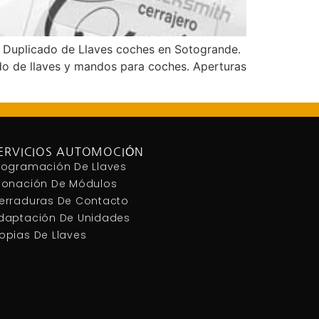
 Duplicado de Llaves coches en Sotogrande.
ado de llaves y mandos para coches. Aperturas
ERVICIOS AUTOMOCIÓN
rogramación De Llaves
lonación De Módulos
erraduras De Contacto
daptación De Unidades
opias De Llaves