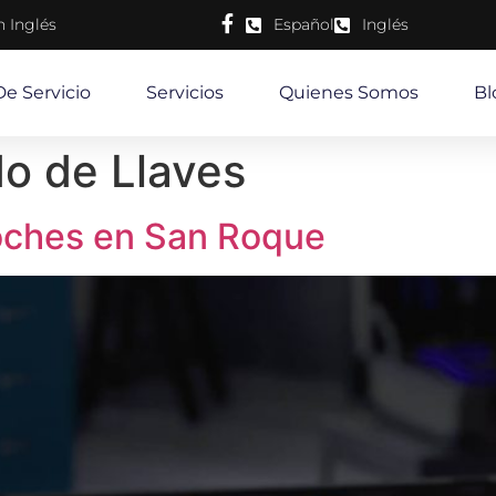
n Inglés
Español
Inglés
De Servicio
Servicios
Quienes Somos
Bl
o de Llaves
oches en San Roque