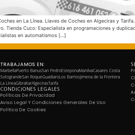
hes en La Línea. Llaves de Coches en Algeciras y Tarifa.
dro. Tienda Cuco: Especialista en programaciones y duplic
ialistas en automatismos […]
TRABAJAMOS EN:
S
Marbella
Puerto Banus
San Pedro
Estepona
Manilva
Casares Costa
P
Sotogrande
San Roque
Guadiaro
Los Barrios
Jimena de la Frontera
C
La Línea
Gibraltar
Algeciras
Tarifa
C
CONDICIONES LEGALES
A
Políticas De Privacidad
C
Aviso Legal Y Condiciones Generales De Uso
Política De Cookies