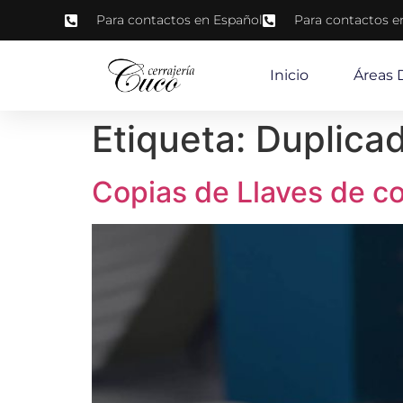
Para contactos en Español
Para contactos e
Inicio
Áreas 
Etiqueta:
Duplicad
Copias de Llaves de c