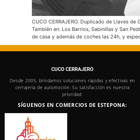
CUCO CERRAJERO. Duplicado de Llaves de Coc
También en: Los Barrios, Sabinillas y San Pe
de casa y además de coches las 24h, y espec
CUCO CERRAJERO
Desde 2005, brindamos soluciones rápidas y efectivas en
cerrajería de automoción. Su satisfacción es nuestra
prioridad.
SÍGUENOS EN COMERCIOS DE ESTEPONA: